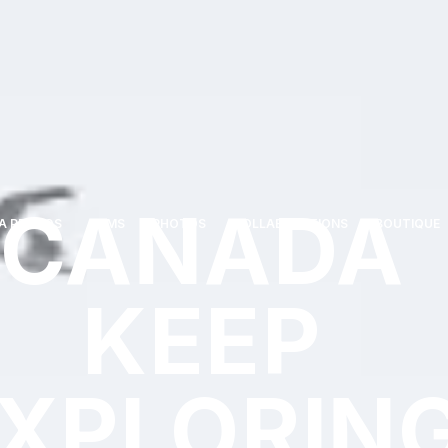
CANADA
A PROPOS
FILMS
PHOTOS
COLLABORATIONS
BOUTIQUE
KEEP
XPLORIN